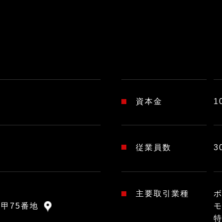
ー
資本金
1
従業員数
3
主要取引業種
甲75番地