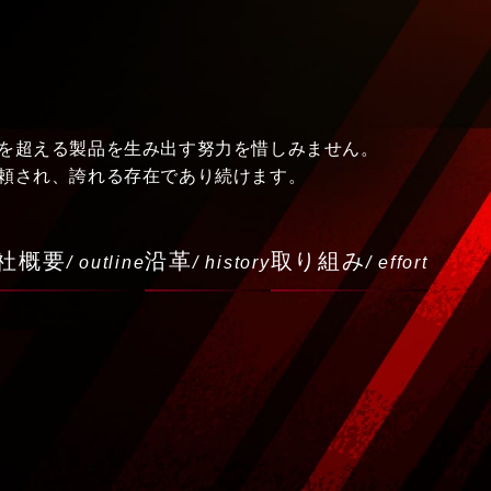
を超える製品を生み出す努力を惜しみません。
頼され、誇れる存在であり続けます。
社概要
沿革
取り組み
/ outline
/ history
/ effort